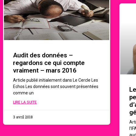
Audit des données –
regardons ce qui compte
vraiment – mars 2016
Article publié initialement dans Le Cercle Les
Echos Les données sont souvent présentées
Le
comme un
pe
LIRE LA SUITE
d’
gé
3 avril 2018
Art
l’I
aud