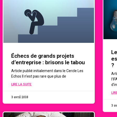
Le
Échecs de grands projets
es
d’entreprise : brisons le tabou
?
Article publié initialement dans le Cercle Les
Art
Echos Il n’est pas rare que plus de
l’I
LIRE LA SUITE
d’in
LIR
3 avril 2018
3 av