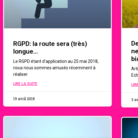
De
RGPD: la route sera (très)
ne
longue…
bi
Le RGPD étant d’application au 25 mai 2018,
nous nous sommes amusés récemment à
Art
réaliser
Ech
LIRE LA SUITE
LIR
19 avril 2018
3 av