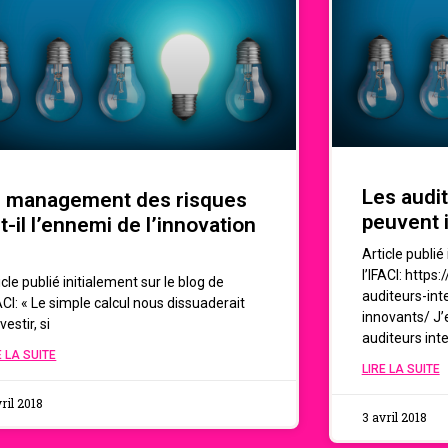
Les audi
 management des risques
peuvent i
t-il l’ennemi de l’innovation
Article publié
l’IFACI: https
icle publié initialement sur le blog de
auditeurs-int
FACI: « Le simple calcul nous dissuaderait
innovants/ J’
vestir, si
auditeurs int
E LA SUITE
LIRE LA SUITE
ril 2018
3 avril 2018