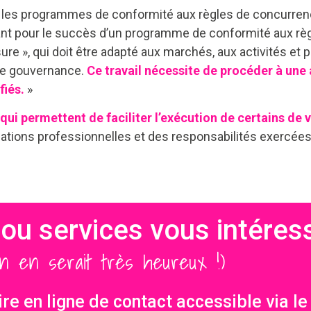
les programmes de conformité aux règles de concurrence,
nt pour le succès d’un programme de conformité aux règ
ure », qui doit être adapté aux marchés, aux activités et pr
 de gouvernance.
Ce travail nécessite de procéder à une 
fiés.
»
qui permettent de faciliter l’exécution de certains de
ations professionnelles et des responsabilités exercées
ou services vous intéres
on en serait très heureux !)
re en ligne de contact accessible via l