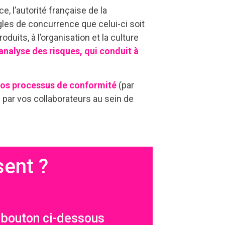
 l’autorité française de la
les de concurrence que celui-ci soit
oduits, à l’organisation et la culture
analyse des risques, qui conduit à
 vos processus de conformité
(par
 par vos collaborateurs au sein de
sent ?
e bouton ci-dessous