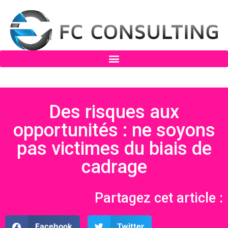
Des risques aux
opportunités : ne soyons
pas victimes du biais de
cadrage
Partagez cet article :
Facebook
Twitter