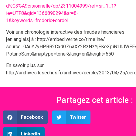
d%C3%A9cisionnelle/dp/2311004999/ref=sr_1_1?
ie=UTF8&qid=1366890294&sr=8-
1&keywords=frederic+cordel
.
Voir une chronologie interactive des fraudes financières
[en anglais] à : http://embed.verite.co/timeline/
source=0AuY7yHPBB2CxdGZ6aXY2RzNzYjFKeXpiN1hJWFE4
PotanoSans&maptype=toner&lang=en&height=650
En savoir plus sur
http://archives.lesechos.fr/archives/cercle/2013/04/25/
Partagez cet article :
Facebook
Twitter
LinkedIn