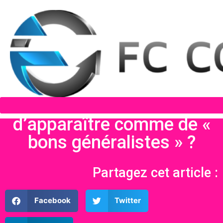
Les auditeurs internes
peuvent ils se contenter
d’apparaître comme de «
bons généralistes » ?
Partagez cet article :
Facebook
Twitter