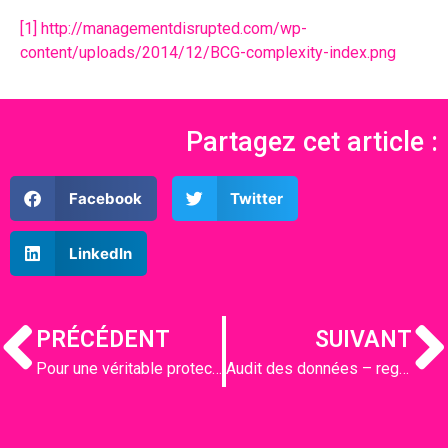
[1]
http://managementdisrupted.com/wp-
content/uploads/2014/12/BCG-complexity-index.png
Partagez cet article :
Facebook
Twitter
LinkedIn
PRÉCÉDENT
SUIVANT
Pour une véritable protection des lanceurs d’alertes
Audit des données – regardons ce qui compte vraiment – mars 2016